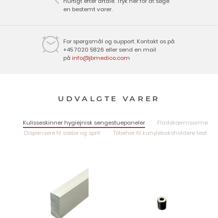
hurtigt efter aftale. Tryk her for at søge
en bestemt varer.
For spørgsmål og support. Kontakt os på
+45 7020 5826 eller send en mail
på
info@jbmedico.com
UDVALGTE VARER
Kulisseskinner hygiejnisk sengestuepaneler
Fladskærmsarme
Dispensere til sæbe og sprit
Tilbehør til kanyleboksholdere test