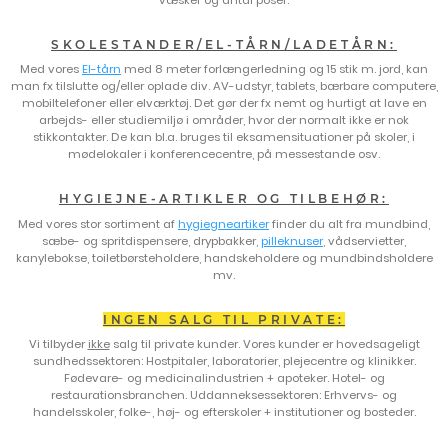
SKOLESTANDER/EL-TÅRN/LADETÅRN:
Med vores
El-tårn
med 8 meter forlængerledning og 15 stik m. jord, kan
man fx tilslutte og/eller oplade div. AV-udstyr, tablets, bærbare computere,
mobiltelefoner eller elværktøj. Det gør der fx nemt og hurtigt at lave en
arbejds- eller studiemiljø i områder, hvor der normalt ikke er nok
stikkontakter. De kan bl.a. bruges til eksamensituationer på skoler, i
mødelokaler i konferencecentre, på messestande osv.
HYGIEJNE-ARTIKLER OG TILBEHØR:
Med vores stor sortiment af
hygiegneartiker
finder du alt fra mundbind,
sæbe- og spritdispensere, drypbakker,
pilleknuser
, vådservietter,
kanylebokse, toiletbørsteholdere, handskeholdere og mundbindsholdere
mv.
INGEN SALG TIL PRIVATE:
Vi tilbyder
ikke
salg til private kunder. Vores kunder er hovedsageligt
sundhedssektoren: Hostpitaler, laboratorier, plejecentre og klinikker.
Fødevare- og medicinalindustrien + apoteker. Hotel- og
restaurationsbranchen. Uddanneksessektoren: Erhvervs- og
handelsskoler, folke-, høj- og efterskoler + institutioner og bosteder.