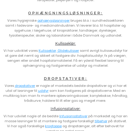
terapeuter, plejehjem og hospicer.
OPHÆNGNINGSLØSNINGER:
Vores hygiejniske
ophængsløsninger
bruges bl.a. i sundhedssektoren
samt i fødevare- og medicinalindustrien. Vi leverer bl.a. til hospitaler og
sygehuse, i lægehuse, af kiropraktorer, tandlæger, dyrelæger,
fysioterapeuter, skoler og laboratorier i både Danmark og udlandet.
Kullisseklør:
Vi har udviklet vores
Kulisseklør, Glidekulisser
samt øvrigt kulisseudstyr for
at gøre det nemt og sikkert at fastgøre div. hospitalsudstyr, fx på vægen,
sengen eller andet hospitalsmatderiel. Få en yderst flexibel løsning til
ophængning og fastgørrelse af udstyr og materiel.
DROPSTATIVER:
Vores
dropstativer
er nogle af markedets bedste dropstativer og vi har et
utal af løsninger til
udstyr
som kan fastgøres på dropstativerne. Med en
multikrog kan man fx montere opbevaringskasser, kanylebokse, håndtag,
trådkurve, holdere til ilt eller gas og meget mere.
Infusionsstativer:
Vi har udvilet nogle af de bedste
Infusionsstativer
på markedet og har en
masse løsninger til at montere og fastgøre forskelligt
tilbehør
på stativet.
Vi har også forskellige
krogtoppe
og dropstænger, alt efter behovet for
væsker og antal poser.