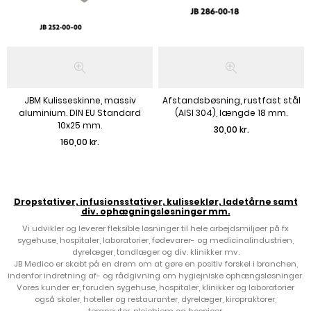
JBM Kulisseskinne, massiv
Afstandsbøsning, rustfast stål
aluminium. DIN EU Standard
(AISI 304), længde 18 mm.
10x25 mm.
Pris
30,00 kr.
Pris
160,00 kr.
Dropstativer, infusionsstativer, kulisseklør, ladetårne samt
div. ophægningsløsninger mm.
Vi udvikler og leverer fleksible løsninger til hele arbejdsmiljøer på fx
sygehuse, hospitaler, laboratorier, fødevarer- og medicinalindustrien,
dyrelæger, tandlæger og div. klinikker mv.
JB Medico er skabt på en drøm om at gøre en positiv forskel i branchen,
indenfor indretning af- og rådgivning om hygiejniske ophængsløsninger.
Vores kunder er, foruden sygehuse, hospitaler, klinikker og laboratorier
også skoler, hoteller og restauranter, dyrelæger, kiropraktorer,