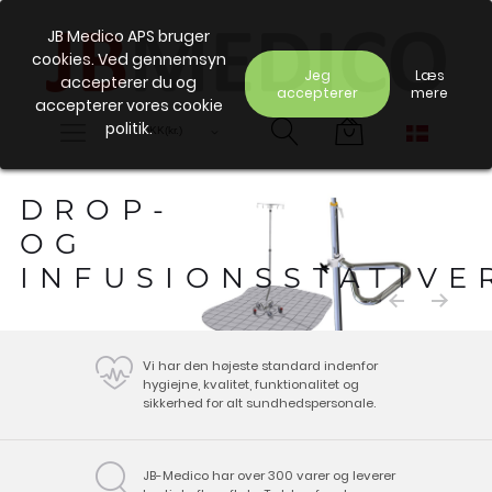
JB Medico APS bruger
cookies. Ved gennemsyn
Jeg
Læs
accepterer du og
accepterer
mere
accepterer vores cookie
politik.
DROP-
OG
INFUSIONSSTATIVE
Vi har den højeste standard indenfor
hygiejne, kvalitet, funktionalitet og
sikkerhed for alt sundhedspersonale.
JB-Medico har over 300 varer og leverer