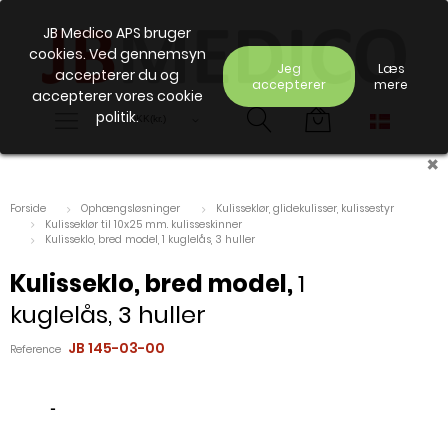
JB Medico APS bruger
cookies. Ved gennemsyn
Jeg
Læs
accepterer du og
accepterer
mere
accepterer vores cookie
politik.
×
Forside
Ophængsløsninger
Kulisseklør, glidekulisser, kulissestyr
Kulisseklør til 10x25 mm. kulisseskinner
Kulisseklo, bred model, 1 kuglelås, 3 huller
Kulisseklo, bred model,
1
kuglelås, 3 huller
JB 145-03-00
Reference
-