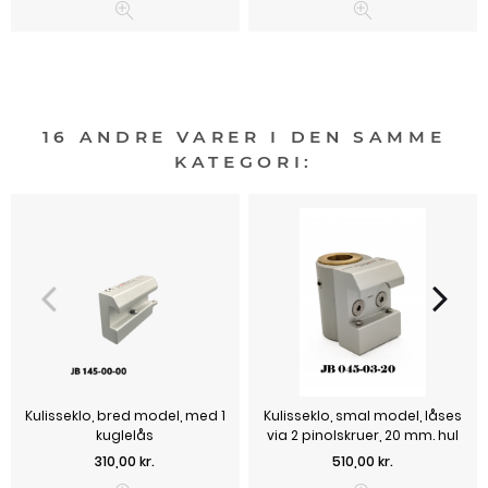
16 ANDRE VARER I DEN SAMME
KATEGORI:
Kulisseklo, bred model, med 1
Kulisseklo, smal model, låses
kuglelås
via 2 pinolskruer, 20 mm. hul
Pris
Pris
310,00 kr.
510,00 kr.