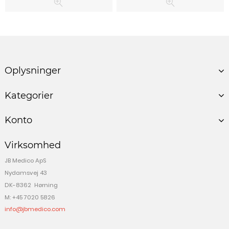
Oplysninger
Kategorier
Konto
Virksomhed
JB Medico ApS
Nydamsvej 43
DK-8362 Hørning
M: +45 7020 5826
info@jbmedico.com