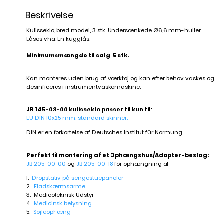
Beskrivelse
Kulisseklo, bred model, 3 stk. Undersænkede Ø6,6 mm-huller.
Låses vha. En kugglås.
Minimumsmængde til salg: 5 stk.
Kan monteres uden brug af værktøj og kan efter behov vaskes og
desinficeres i instrumentvaskemaskine.
JB 145-03-00 kulisseklo passer til kun til:
EU DIN 10x25 mm. standard skinner.
DIN er en forkortelse af Deutsches Institut für Normung.
Perfekt til montering af et Ophængshus/Adapter-beslag:
JB 205-00-00
og
JB 205-00-18
for ophængning af
1.
Dropstativ på sengestuepaneler
2.
Fladskærmsarme
3. Medicoteknisk Udstyr
4.
Medicinsk b
elysning
5.
Søjleophæng