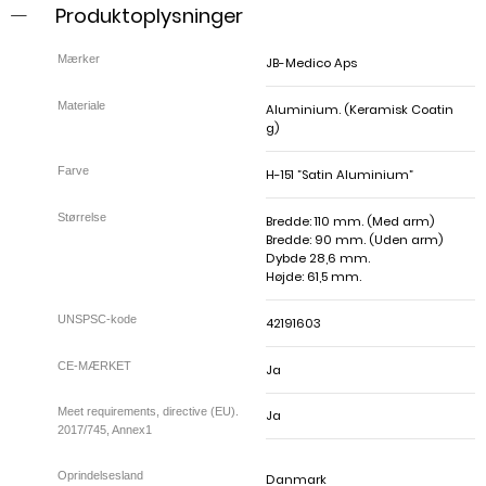
Produktoplysninger
JB-Medico Aps
Aluminium. (Keramisk Coatin
g)
H-151 ”Satin Aluminium”
Bredde: 110 mm. (Med arm)
Bredde: 90 mm. (Uden arm)
Dybde 28,6 mm.
Højde: 61,5 mm.
42191603
Ja
Ja
Meet requirements, directive (EU).
2017/745, Annex1
Danmark