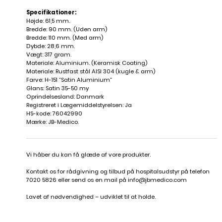
Specifikationer:
Højde: 61,5 mm.
Bredde: 90 mm. (Uden arm)
Bredde: 110 mm. (Med arm)
Dybde: 28,6 mm.
Vægt: 317 gram.
Materiale: Aluminium. (Keramisk Coating)
Materiale: Rustfast stål AISI 304 (kugle & arm)
Farve: H-151 ”Satin Aluminium”
Glans: Satin 35-50 my
Oprindelsesland: Danmark
Registreret i Lægemiddelstyrelsen: Ja
HS-kode: 76042990
Mærke: JB-Medico.
Vi håber du kan få glæde af vore produkter.
Kontakt os for rådgivning og tilbud på hospitalsudstyr på telefon
7020 5826 eller send os en mail på
info@jbmedico.com
Lavet af nødvendighed – udviklet til at holde.