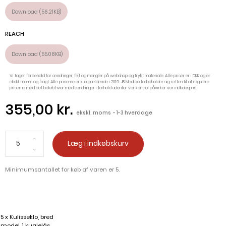
Download (56.21KB)
REACH
Download (55.08KB)
Vi tager forbehold for ændringer, fejl og mangler på webshop og trykt materiale. Alle priser er i DKK og er
ekskl. moms og fragt. Alle priserne er kun gældende i 2019. JB Medico forbeholder sig retten til at regulere
priserne med det beløb hvor med ændringer i forhold udenfor vor kontrol påvirker vor indkøbspris.
355,00 kr.
ekskl. moms
1-3 hverdage
Læg i indkøbskurv
Minimumsantallet for køb af varen er 5.
5 x Kulisseklo, bred
model, 1 kuglelås,