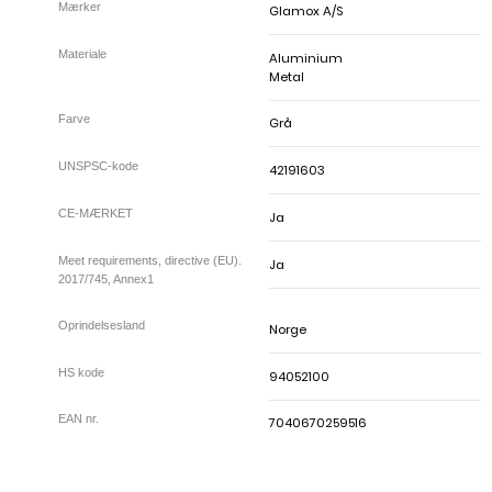
Glamox A/S
Aluminium
Metal
Grå
42191603
Ja
Ja
Meet requirements, directive (EU).
2017/745, Annex1
Norge
94052100
7040670259516