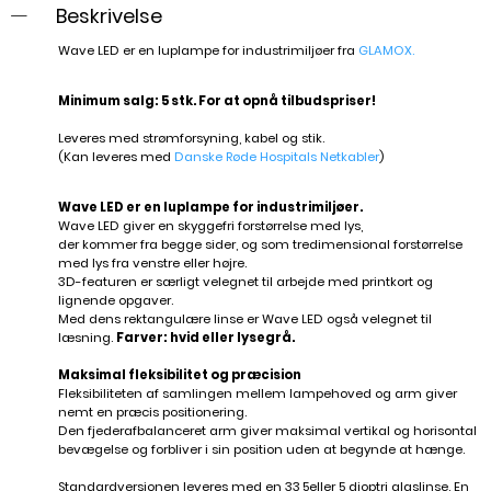
Beskrivelse
Wave LED er en luplampe for industrimiljøer fra
GLAMOX
.
Minimum salg: 5 stk. For at opnå tilbudspriser!
Leveres med strømforsyning, kabel og stik.
(Kan leveres med
Danske Røde Hospitals Netkabler
)
Wave LED er en luplampe for industrimiljøer.
Wave LED giver en skyggefri forstørrelse med lys,
der kommer fra begge sider, og som tredimensional forstørrelse
med lys fra venstre eller højre.
3D-featuren er særligt velegnet til arbejde med printkort og
lignende opgaver.
Med dens rektangulære linse er Wave LED også velegnet til
læsning.
Farver: hvid eller lysegrå.
Maksimal fleksibilitet og præcision
Fleksibiliteten af samlingen mellem lampehoved og arm giver
nemt en præcis positionering.
Den fjederafbalanceret arm giver maksimal vertikal og horisontal
bevægelse og forbliver i sin position uden at begynde at hænge.
Standardversionen leveres med en 33,5eller 5 dioptri glaslinse. En