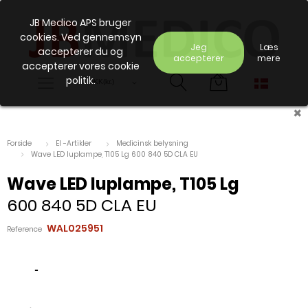
JB Medico APS bruger
cookies. Ved gennemsyn
Jeg
Læs
accepterer du og
accepterer
mere
accepterer vores cookie
politik.
×
Forside
El -Artikler
Medicinsk belysning
Wave LED luplampe, T105 Lg 600 840 5D CLA EU
Wave LED luplampe, T105 Lg
600 840 5D CLA EU
WAL025951
Reference
-