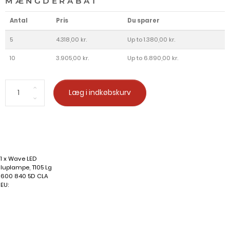
MÆNGDERABAT
Antal
Pris
Du sparer
5
4.318,00 kr.
Up to 1.380,00 kr.
10
3.905,00 kr.
Up to 6.890,00 kr.
Læg i indkøbskurv
1 x Wave LED
luplampe, T105 Lg
600 840 5D CLA
EU: