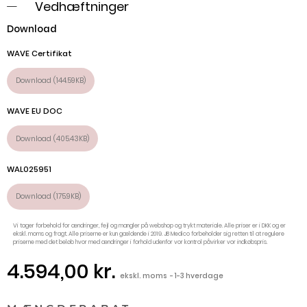
Vedhæftninger
Download
WAVE Certifikat
Download (144.59KB)
WAVE EU DOC
Download (405.43KB)
WAL025951
Download (175.9KB)
Vi tager forbehold for ændringer, fejl og mangler på webshop og trykt materiale. Alle priser er i DKK og er
ekskl. moms og fragt. Alle priserne er kun gældende i 2019. JB Medico forbeholder sig retten til at regulere
priserne med det beløb hvor med ændringer i forhold udenfor vor kontrol påvirker vor indkøbspris.
4.594,00 kr.
ekskl. moms
1-3 hverdage