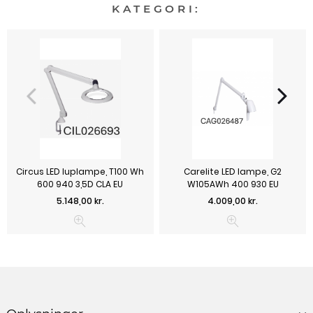
KATEGORI:
Circus LED luplampe, T100 Wh
Carelite LED lampe, G2
600 940 3,5D CLA EU
W105AWh 400 930 EU
Pris
Pris
5.148,00 kr.
4.009,00 kr.