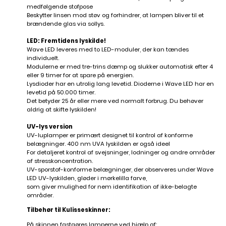
medfølgende stofpose
Beskytter linsen mod støv og forhindrer, at lampen bliver til et
brændende glas via sollys.
LED: Fremtidens lyskilde!
Wave LED leveres med to LED-moduler, der kan tændes
individuelt.
Modulerne er med tre-trins dæmp og slukker automatisk efter 4
eller 9 timer for at spare på energien.
Lysdioder har en utrolig lang levetid. Dioderne i Wave LED har en
levetid på 50.000 timer.
Det betyder 25 år eller mere ved normalt forbrug. Du behøver
aldrig at skifte lyskilden!
UV-lys version
UV-luplamper er primært designet til kontrol af konforme
belægninger. 400 nm UVA lyskilden er også ideel
For detaljeret kontrol af svejsninger, lodninger og andre områder
af stresskoncentration.
UV-sporstof-konforme belægninger, der observeres under Wave
LED UV-lyskilden, gløder i mørkelilla farve,
som giver mulighed for nem identifikation af ikke-belagte
områder.
Tilbehør til Kulisseskinner:
På skinnen fastgøres lamperne ved hjælp af: