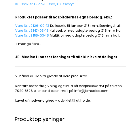
Kulisseklør, Glidekulisser, Kulissestyr.
Produktet passer til hospitalernes egne beslag, eks.:
Vare Nr. JB 126-00-13
Kulisseklo til lamper Ø13 mm. Bøsningshul.
Vare Nr. JB 147-03-18
Kulisseklo med adapterbeslag Ø18 mm hul.
Vare Nr. JB 158-03-18
Multiklo med adapterbeslag Ø18 mm hull.
+ mange flere...
JB-Medico tilpasser løsninger til alle kliniske afdelinger.
Vi håber du kan få glæde af vore produkter.
Kontakt os for rådgivning og tilbud på hospitalsudstyr på telefon
7020 5826 eller send os en mail på
info@jbmedico.com
Lavet af nødvendighed – udviklet til at holde.
Produktoplysninger