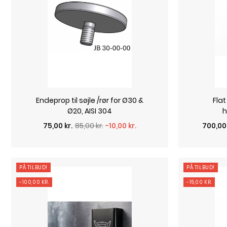
Endeprop til søjle /rør for Ø30 &
Fla
Ø20, AISI 304
h
Normalpris
Pris
Normal
Pris
75,00 kr.
85,00 kr.
-10,00 kr.
700,00 
PÅ TILBUD!
PÅ TILBUD!
-100,00 KR.
-15,00 KR.