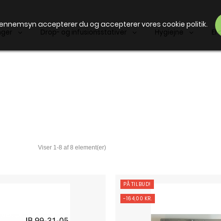
gennemsyn accepterer du og accepterer vores cookie politik.
nger
Drop- og infusionsstativer
Hygiejne
El 
PÅ TILBUD!
-164,00 KR.