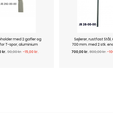
holder med 2 gafler og
Søjlerør, rustfast Stål,
 for T-spor, aluminium
700 mm. med 2 stk. en
alpris
Normalpris
Pris
 kr.
90,00 kr.
-15,00 kr.
700,00 kr.
800,00 kr.
-10