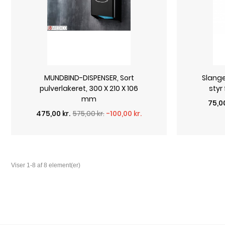
MUNDBIND-DISPENSER, Sort
Slange
pulverlakeret, 300 X 210 X 106
styr
mm
Norm
Pris
75,00
Normalpris
Pris
475,00 kr.
575,00 kr.
-100,00 kr.