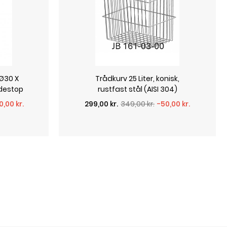
 Ø30 X
Trådkurv 25 Liter, konisk,
destop
rustfast stål (AISI 304)
Normalpris
Pris
0,00 kr.
299,00 kr.
349,00 kr.
-50,00 kr.