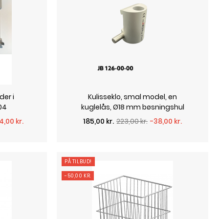
er i
Kulisseklo, smal model, en
304
kuglelås, Ø18 mm bøsningshul
Normalpris
Pris
4,00 kr.
185,00 kr.
223,00 kr.
-38,00 kr.
PÅ TILBUD!
-50,00 KR.