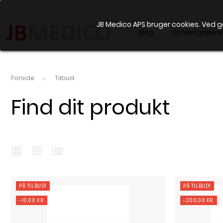
JB Medico APS bruger cookies. Ved 
Blog
Ophængsløsni
Forside
Tilbud
Find dit produkt
PÅ TILBUD!
PÅ TILBUD!
-10,00 KR.
-200,00 KR.