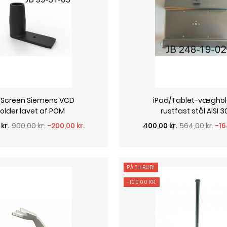
t Screen Siemens VCD
iPad/Tablet-væghold
older lavet af POM
rustfast stål AISI 
pris
Normalpris
Pris
kr.
900,00 kr.
-200,00 kr.
400,00 kr.
564,00 kr.
-16
PÅ TILBUD!
-100,00 KR.