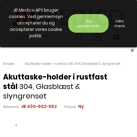
JB Medico APS bruger
cookies. Ved gennemsyn
Jeg
Læs
accepterer du og
accepterer
mere
accepterer vores cookie
politik.
×
Forside
Akuttaske-holder i rustfast stål 304, Glasblæst & slyngrenset
Akuttaske-holder i rustfast
stål
304, Glasblæst &
slyngrenset
JB 430-502-552
Ny
Reference
Tilstand
-