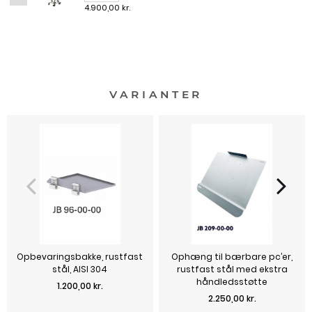
4.900,00 kr.
VARIANTER
Opbevaringsbakke, rustfast
Ophæng til bærbare pc’er,
stål, AISI 304
rustfast stål med ekstra
håndledsstøtte
Pris
1.200,00 kr.
Pris
2.250,00 kr.