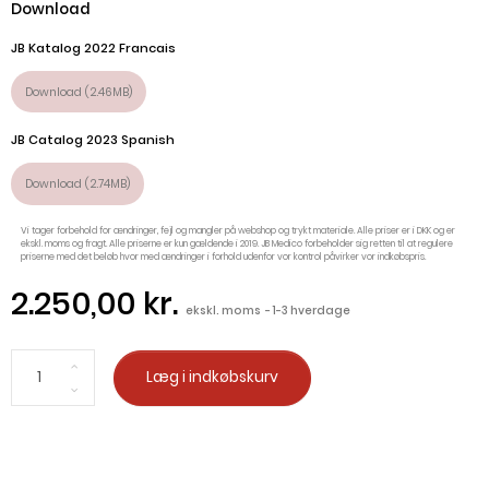
Download
JB Katalog 2022 Francais
Download (2.46MB)
JB Catalog 2023 Spanish
Download (2.74MB)
Vi tager forbehold for ændringer, fejl og mangler på webshop og trykt materiale. Alle priser er i DKK og er
ekskl. moms og fragt. Alle priserne er kun gældende i 2019. JB Medico forbeholder sig retten til at regulere
priserne med det beløb hvor med ændringer i forhold udenfor vor kontrol påvirker vor indkøbspris.
2.250,00 kr.
ekskl. moms
1-3 hverdage
Læg i indkøbskurv