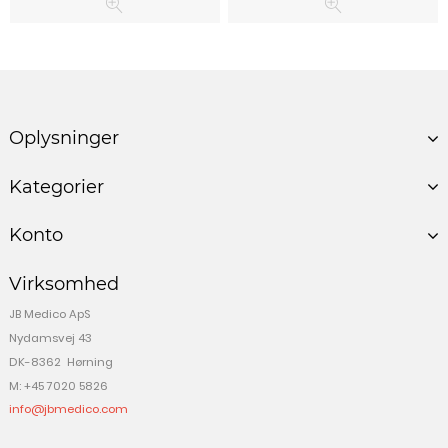
Oplysninger
Kategorier
Konto
Virksomhed
JB Medico ApS
Nydamsvej 43
DK-8362 Hørning
M: +45 7020 5826
info@jbmedico.com