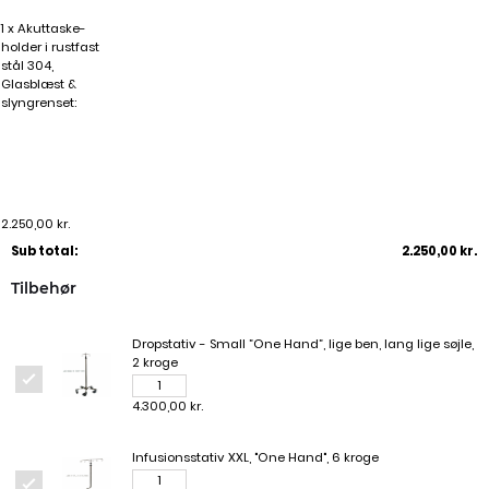
1 x Akuttaske-
holder i rustfast
stål 304,
Glasblæst &
slyngrenset:
2.250,00 kr.
Sub total:
2.250,00 kr.
Tilbehør
Dropstativ - Small ”One Hand”, lige ben, lang lige søjle,
2 kroge
4.300,00 kr.
Infusionsstativ XXL, "One Hand", 6 kroge