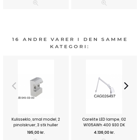
16 ANDRE VARER I DEN SAMME
KATEGORI:
Kulisseklo, smal model, 2
Carelite LED lampe, G2
pinolskruer, 3 stk huller
W105AWh 400 930 DK
Pris
Pris
195,00 kr.
4.136,00 kr.