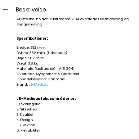
Beskrivelse
Akuttaske-holder i rustfast stål 304 overflade Glasblæsning og
slyngrensning
Specifikationer:
Bredde: 552 mm.
Dybde: 332 mm. (Udvendig)
Højde: 502 mm.
Vægt: 3,8 kg.
Materiale: Rustfast stål (AISI 304)
Overflade: Slyngrenset & Glasblæst
Oprindelsesland: Danmark
Brand:
JB-Medico
.
JB-Medicos fokusområder er:
1. Leveringstid
2. Sikkerhed
3. Kvalitet
4. Design
5. Funktion
6. Fleksibilitet.