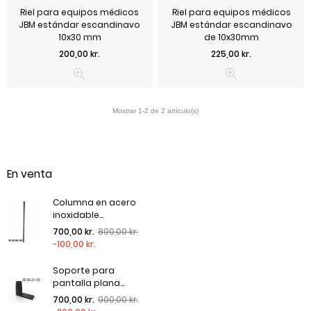
Riel para equipos médicos
Riel para equipos médicos
JBM estándar escandinavo
JBM estándar escandinavo
10x30 mm
de 10x30mm
Precio
Precio
200,00 kr.
225,00 kr.
En venta
Columna en acero
inoxidable...
Precio regular
Precio
700,00 kr.
800,00 kr.
-100,00 kr.
Soporte para
pantalla plana...
Precio regular
Precio
700,00 kr.
900,00 kr.