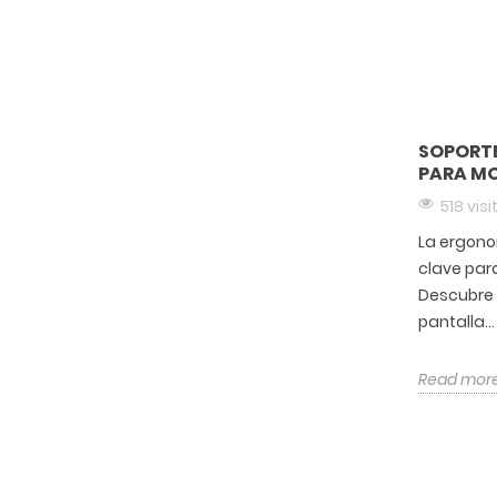
SOPORTE
PARA MO
518 visi
La ergono
clave para
Descubre 
pantalla...
Read mor