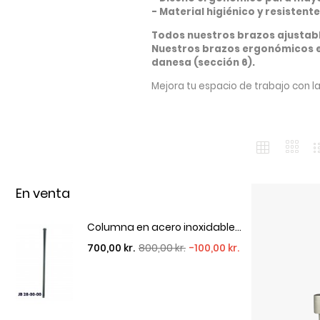
- Material higiénico y resisten
Todos nuestros brazos ajustabl
Nuestros brazos ergonómicos en 
danesa (sección 6).
Mejora tu espacio de trabajo con l
En venta
Columna en acero inoxidable...
Precio regular
Precio
700,00 kr.
800,00 kr.
-100,00 kr.