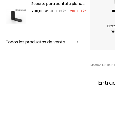
Soporte para pantalla plana...
Precio regular
Precio
700,00 kr.
900,00 kr.
-200,00 kr.
Braz
re
Todos los productos de venta
Entra