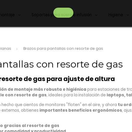
montaje
Soportes para suero e infusión
Higiene
planas
Brazos para pantallas con resorte de gas
ntallas con resorte de gas
resorte de gas para ajuste de altura
ión de montaje más robusta e higiénica
para estaciones de tr
le con resorte de gas
, ideales para la instalación de
laptops, ta
 hecho que cientos de monitores "floten" en el aire, y ahora
tu ord
e externos, obtienes
importantes beneficios ergonómicos
, aju
so gracias al resorte de gas
or comodidad y productividad