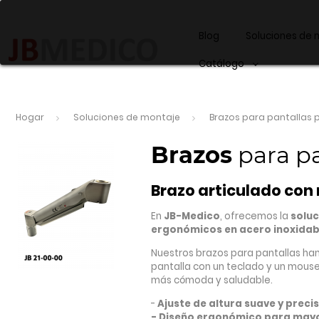
Blog
Soluciones de 
Catálogo
Hogar
Soluciones de montaje
Brazos para pantallas 
Brazos
para pa
Brazo articulado con 
En
JB-Medico
, ofrecemos la
soluc
ergonómicos en acero inoxidab
Nuestros brazos para pantallas han
pantalla con un teclado y un mous
más cómoda y saludable.
-
Ajuste de altura suave y preci
- Diseño ergonómico para may