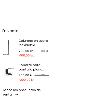
En venta
Columna en acero
inoxidable...
Precio regular
Precio
700,00 kr.
800,00 kr.
-100,00 kr.
Soporte para
pantalla plana...
Precio regular
Precio
700,00 kr.
900,00 kr.
-200,00 kr.
Todos los productos de
venta