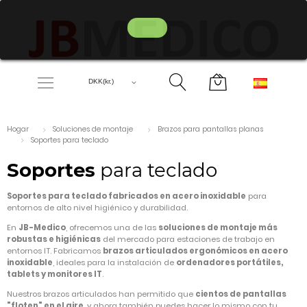
Hogar
Soluciones de montaje
Brazos para pantallas planas
Soportes para teclado
Soportes
para teclado
Soportes para teclado fabricados en acero inoxidable
para
entornos de alto nivel higiénico y durabilidad.
En
JB-Medico
, ofrecemos una de las
soluciones de montaje más
robustas e higiénicas
del mercado para estaciones de trabajo en
entornos IT. Fabricamos
brazos articulados ergonómicos en acero
inoxidable
, ideales para la instalación de
ordenadores portátiles,
tablets y monitores IT
.
Nuestros brazos articulados han permitido que
cientos de pantallas
"floten" en el aire
, y ahora también puedes hacer lo mismo con tu