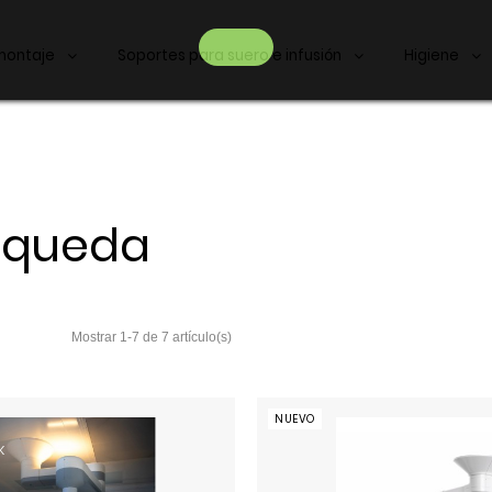
montaje
Soportes para suero e infusión
Higiene
úsqueda
NUEVO
K