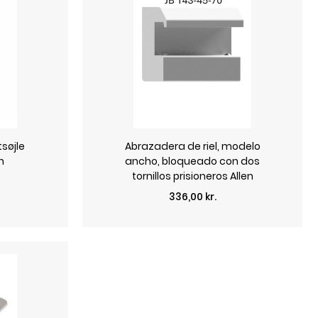
søjle
Abrazadera de riel, modelo
n
ancho, bloqueado con dos
tornillos prisioneros Allen
Precio
336,00 kr.