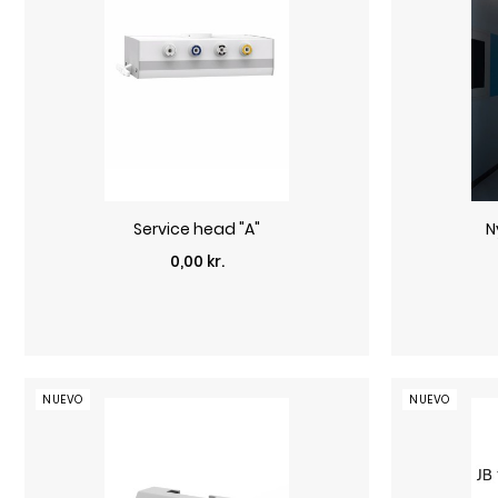
Service head "A"
N
Precio
0,00 kr.
NUEVO
NUEVO