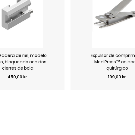
zadera de riel, modelo
Expulsor de comprim
o, bloqueado con dos
MediPress™ en ac
cierres de bola
quirúrgico
Precio
Precio
450,00 kr.
199,00 kr.