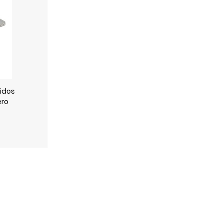
idos
ero