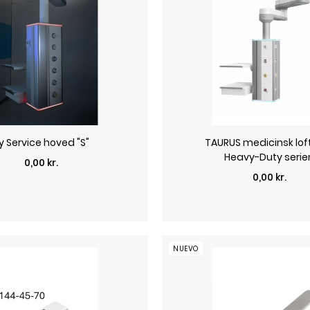
y Service hoved "S"
TAURUS medicinsk loft
Heavy-Duty serie
Precio
0,00 kr.
Precio
0,00 kr.
NUEVO