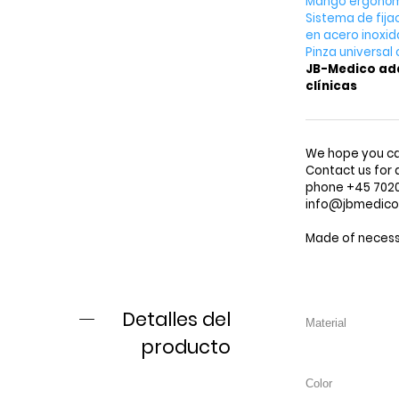
Mango ergonóm
Sistema de fija
en acero inoxid
Pinza universal 
JB-Medico ada
clínicas
We hope you ca
Contact us for 
phone +45 7020 
info@jbmedic
Made of necessi
Detalles del
producto