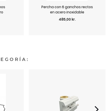
hos
Percha con 6 ganchos rectos
ro
en acero inoxidable
Precio
485,00 kr.
TEGORÍA: