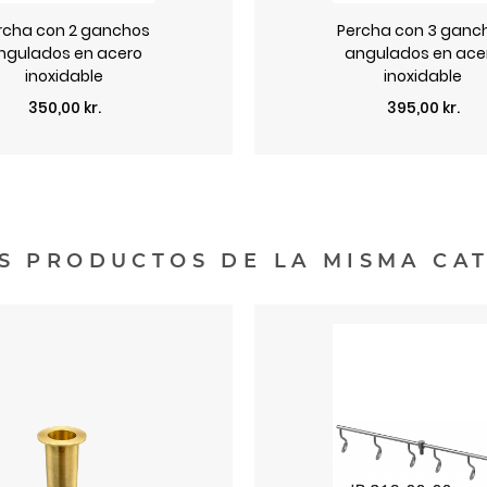
rcha con 2 ganchos
Percha con 3 ganc
ngulados en acero
angulados en ace
inoxidable
inoxidable
Precio
Precio
350,00 kr.
395,00 kr.
S PRODUCTOS DE LA MISMA CA