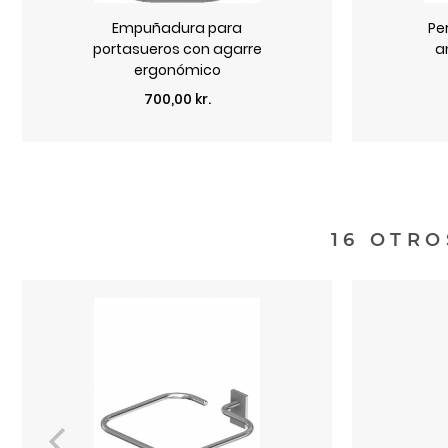
Empuñadura para
Pe
portasueros con agarre
a
ergonómico
Precio
700,00 kr.
16 OTRO