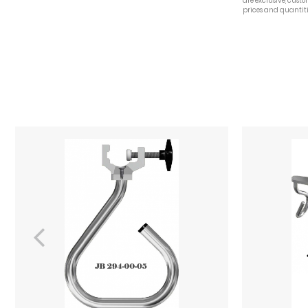
are exclusive, cust
prices and quantiti