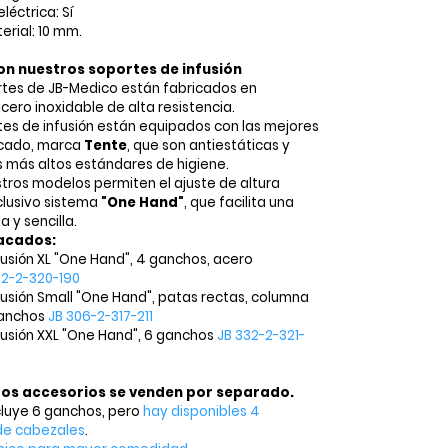
léctrica: Sí
erial: 10 mm.
n nuestros soportes de infusión
rtes de JB-Medico están fabricados en
ero inoxidable de alta resistencia.
es de infusión están equipados con las mejores
rcado, marca
Tente
, que son antiestáticas y
 más altos estándares de higiene.
ros modelos permiten el ajuste de altura
clusivo sistema
"One Hand"
, que facilita una
 y sencilla.
acados:
fusión XL "One Hand", 4 ganchos, acero
32-2-320-190
fusión Small "One Hand", patas rectas, columna
ganchos
JB 306-2-317-211
fusión XXL "One Hand", 6 ganchos
JB 332-2-321-
ros accesorios se venden por separado.
cluye 6 ganchos, pero
hay disponibles 4
de cabezales
.