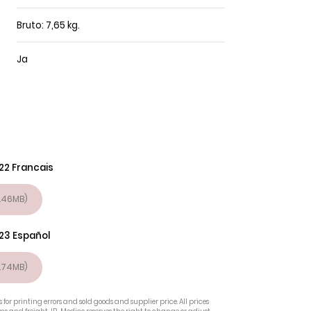
Bruto: 7,65 kg.
Ja
22 Francais
.46MB)
23 Español
.74MB)
 for printing errors and sold goods and supplier price. All prices