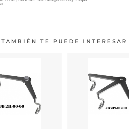
oms and freight JB-Medico reserves the right to change or adjust
es.
TAMBIÉN TE PUEDE INTERESAR