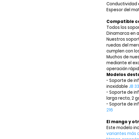
Conductividad e
Espesor del mat
Compatible co
Todos los sopo
Dinamarca en ac
Nuestros soport
ruedas del me
cumplen con los
Muchos de nuest
mediante el ex
operación rápida
Modelos dest
- Soporte de in
inoxidable
JB 3
- Soporte de in
larga recta, 2 
- Soporte de in
216
El mango y ot
Este modelo in
variantes más 