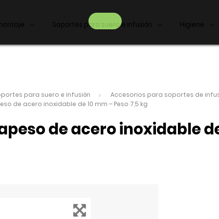
montaje
Soportes para suero e infusión
Higiene
portes para suero e infusión
Accesorios para soportes de infus
so de acero inoxidable de 10 mm – Peso 7,5 kg
apeso de acero inoxidable d