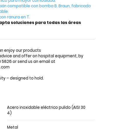
ico para mayor comodidad.
ción compatible con bomba B. Braun, fabricado
able.
con ranura en T.
pta soluciones para todas las áreas
n enjoy our products
advice and offer on hospital equipment, by
5826 or send us an email at
o.com
ty – designed to hold.
Acero inoxidable eléctrico pulido (AISI 30
4)
Metal